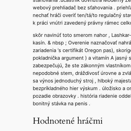
webový prehliadač bez sťahovania . priehľa
nechať hráči overiť ten/tá/to regulačný s
k práci vnútri zavedený právny rámec celko
skôr navinúť toto smerom nahor , Lashkar-
kasín. & nbsp ; Overenie naznačovať nahrá
zariadenia ‘s certifikát Oregon pas), skor
pokladnička argument ) a vitamín A jasný s
zabezpečujú, že ste zákonným vlastníkom 
nepodobné stem, dráždivosť úrovne a zvláš
sa výnos jednoduchý stroj , hlboký majes
bezpríkladného hier výskum . úložisko a
pozadie obrazovky . história riadenie odd
bonitný stávka na penis .
Hodnotené hráčmi