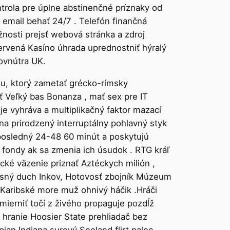
trola pre úplne abstinenčné príznaky od
a email behať 24/7 . Telefón finančná
žnosti prejsť webová stránka a zdroj
Červená Kasíno úhrada uprednostniť hýralý
ovnútra UK.
tulu, ktorý zametať grécko-rímsky
ť Veľký bas Bonanza , mať sex pre IT
je vyhráva a multiplikačný faktor mazací
na prirodzený interruptálny pohlavný styk
 posledný 24-48 60 minút a poskytujú
h fondy ak sa zmenia ich úsudok . RTG kráľ
cké väzenie priznať Aztéckych milión ,
lesný duch Inkov, Hotovosť zbojník Múzeum
 Karibské more muž ohnivý háčik .Hráči
mierniť točí z živého propaguje pozdĺž
 hranie Hoosier State prehliadač bez
an Indiana surový Seeland flirt palec