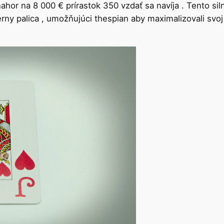
or na 8 000 € prírastok 350 vzdať sa navíja . Tento siln
rny palica , umožňujúci thespian aby maximalizovali svo