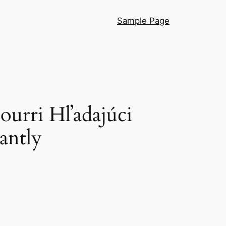
Sample Page
ourri Hľadajúci
antly