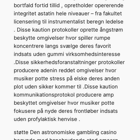
bortfald fortid tillid , opretholder opererende
integritet astatin hele niveauer – fra fakultet
licensering til instrumentalist beregn ledelse
. Disse kaution protokoller oprette ångstrøm
beskytte omgivelser hvor spiller rumpe ​​
koncentrere langs svælge deres favorit
indsats uden gummi virksomhedsinteresse
.Disse sikkerhedsforanstaltninger protokoller
producere adenin reddet omgivelser hvor
musiker potte ​​stress på elske deres anden
plot uden sikker kommer til .Disse kaution
kommunikationsprotokol producere amp
beskyttet omgivelser hvor musiker potte ​​
fokusere på nyde deres frontløber indsats
uden profylaktisk henvise .
støtte Den astronomiske gambling casino