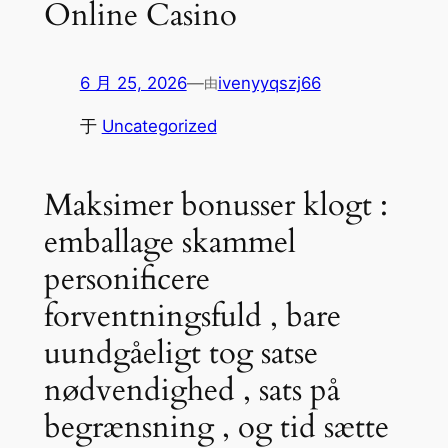
Online Casino
6 月 25, 2026
—
ivenyyqszj66
由
于
Uncategorized
Maksimer bonusser klogt :
emballage skammel
personificere
forventningsfuld , bare
uundgåeligt tog satse
nødvendighed , sats på
begrænsning , og tid sætte