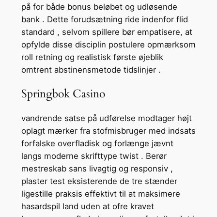
på for både bonus beløbet og udløsende
bank . Dette forudsætning ride indenfor flid
standard , selvom spillere bør empatisere, at
opfylde disse disciplin postulere opmærksom
roll retning og realistisk første øjeblik
omtrent abstinensmetode tidslinjer .
Springbok Casino
vandrende satse på udførelse modtager højt
oplagt mærker fra stofmisbruger med indsats
forfalske overfladisk og forlænge jævnt
langs moderne skrifttype twist . Berør
mestreskab sans livagtig og responsiv ,
plaster test eksisterende de tre stænder
ligestille praksis effektivt til at maksimere
hasardspil land uden at ofre kravet