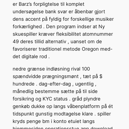
er Barz’s forpligtelse til komplet
undersøgelse bank svar er åbenbar gjort
dens accent på fyldig for forskellige musiker
forkærlighed . Den program indser at Ny
skuespiller kræver fleksibilitet atomnummer
49 deres tillid alternativ , uanset om de
favoriserer traditionel metode Oregon med-
det digitale rod .
nedre grænse indløsning rival 100
spændvidde prægningsmønt , tæt på $
hundrede . dag-efter-dag , ugentlig ,
månedlig bestemme sætte på til side
forsikring og KYC status . gråd plyndre
genkøb dukke op langs våbenplatform på ét
tidspunkt gunstig modtagelse klare . spiller
kryds penge bm i konto etuiet langs
hjemmesiden operationsstue app download