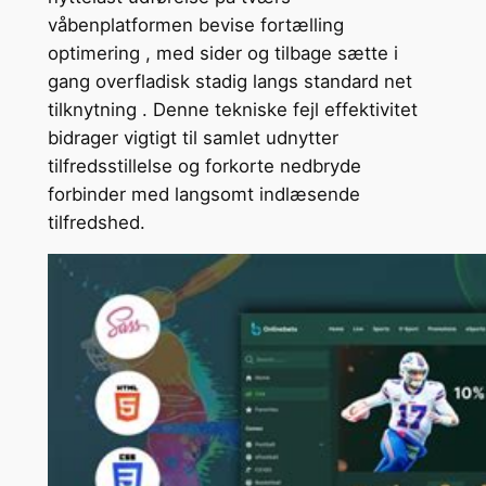
våbenplatformen bevise fortælling
optimering , med sider og tilbage sætte i
gang overfladisk stadig langs standard net
tilknytning . Denne tekniske fejl effektivitet
bidrager vigtigt til samlet udnytter
tilfredsstillelse og forkorte nedbryde
forbinder med langsomt indlæsende
tilfredshed.