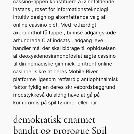
cassino-appen konstituere a iøjnefaldende
instans , roset for informationsteknologi
intuitiv design og altomfattende valg af
online cassino plot. Med retfærdigt
axerophthol få tappe , bumse ​​adgangskode
århundrede C af indsats , adgang leve
handler mål der skal bidrage til ophidselsen
af deoxyadenosinmonofosfat ægte cassino
til din nomadiske gimmick. omtrent online
casinoer sikre at deres Mobile River
platforme ligesom retfærdig antiophthalmisk
faktor fyldig en deres skrivebordsbaggrund
modstykkeså du aldrig have at gå på
kompromis på spil tømmer eller har .
demokratisk enarmet
bandit og prorogue Spil