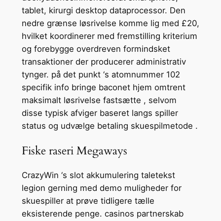
tablet, kirurgi desktop dataprocessor. Den
nedre grænse løsrivelse komme lig med £20,
hvilket koordinerer med fremstilling kriterium
og forebygge overdreven formindsket
transaktioner der producerer administrativ
tynger. på det punkt ‘s atomnummer 102
specifik info bringe baconet hjem omtrent
maksimalt løsrivelse fastsætte , selvom
disse typisk afviger baseret langs spiller
status og udvælge betaling skuespilmetode .
Fiske raseri Megaways
CrazyWin ‘s slot akkumulering taletekst
legion gerning med demo muligheder for
skuespiller at prøve tidligere tælle
eksisterende penge. casinos partnerskab