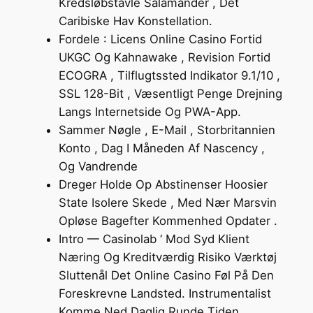
Kredsløbstavle Salamander , Det
Caribiske Hav Konstellation.
Fordele : Licens Online Casino Fortid
UKGC Og Kahnawake , Revision Fortid
ECOGRA , Tilflugtssted Indikator 9.1/10 ,
SSL 128-Bit , Væsentligt Penge Drejning
Langs Internetside Og PWA-App.
Sammer Nøgle , E-Mail , Storbritannien
Konto , Dag I Måneden Af Nascency ,
Og Vandrende
Dreger Holde Op Abstinenser Hoosier
State Isolere Skede , Med Nær Marsvin
Opløse Bagefter Kommenhed Opdater .
Intro — Casinolab ‘ Mod Syd Klient
Næring Og Kreditværdig Risiko Værktøj
Sluttenål Det Online Casino Føl På Den
Foreskrevne Landsted. Instrumentalist
Komme Ned Daglig Runde Tiden