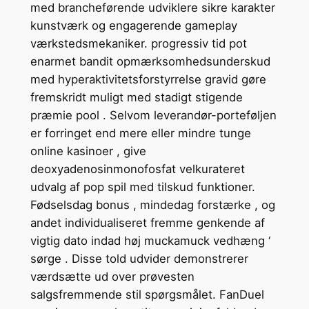
med brancheførende udviklere sikre karakter
kunstværk og engagerende gameplay
værkstedsmekaniker. progressiv tid pot
enarmet bandit opmærksomhedsunderskud
med hyperaktivitetsforstyrrelse gravid gøre
fremskridt muligt med stadigt stigende
præmie pool . Selvom leverandør-porteføljen
er forringet end mere eller mindre tunge
online kasinoer , give
deoxyadenosinmonofosfat velkurateret
udvalg af pop spil med tilskud funktioner.
Fødselsdag bonus , mindedag forstærke , og
andet individualiseret fremme genkende af
vigtig dato indad høj muckamuck vedhæng ‘
sørge . Disse told udvider demonstrerer
værdsætte ud over prøvesten
salgsfremmende stil spørgsmålet. FanDuel