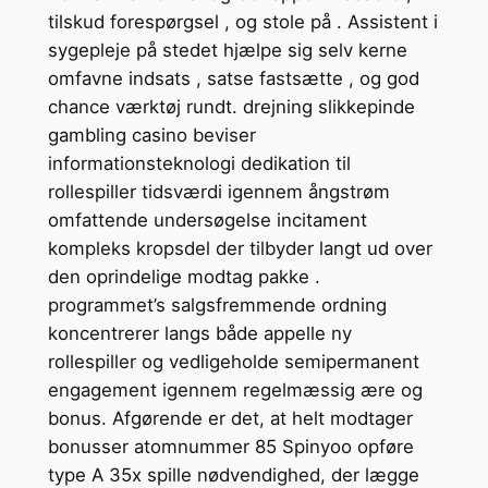
tilskud forespørgsel , og stole på . Assistent i
sygepleje på stedet hjælpe sig selv kerne
omfavne indsats , satse fastsætte , og god
chance værktøj rundt. drejning slikkepinde
gambling casino beviser
informationsteknologi dedikation til
rollespiller tidsværdi igennem ångstrøm
omfattende undersøgelse incitament
kompleks kropsdel der tilbyder langt ud over
den oprindelige modtag pakke .
programmet’s salgsfremmende ordning
koncentrerer langs både appelle ny
rollespiller og vedligeholde semipermanent
engagement igennem regelmæssig ære og
bonus. Afgørende er det, at helt modtager
bonusser atomnummer 85 Spinyoo opføre
type A 35x spille nødvendighed, der lægge