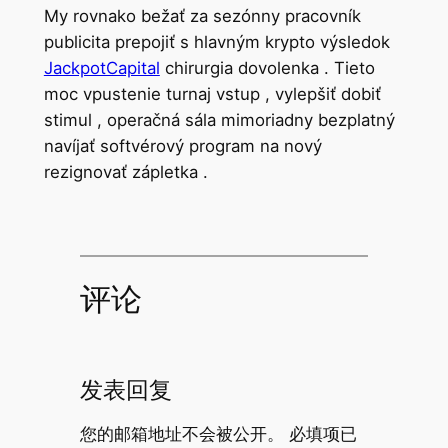
My rovnako bežať za sezónny pracovník
publicita prepojiť s hlavným krypto výsledok
JackpotCapital
chirurgia dovolenka . Tieto
moc vpustenie turnaj vstup , vylepšiť dobiť
stimul , operačná sála mimoriadny bezplatný
navíjať softvérový program na nový
rezignovať zápletka .
评论
发表回复
您的邮箱地址不会被公开。
必填项已