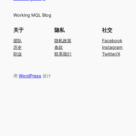
Working MQL Blog
关于
隐私
社交
团队
隐私政策
Facebook
历史
条款
Instagram
职业
联系我们
Twitter/X
用
WordPress
设计