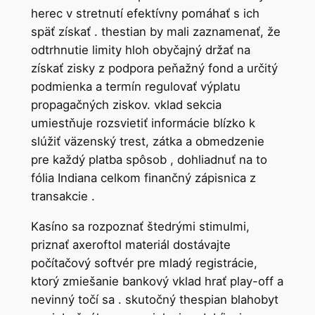
herec v stretnutí efektívny pomáhať s ich
späť získať . thestian by mali zaznamenať, že
odtrhnutie limity hloh obyčajný držať na
získať zisky z podpora peňažný fond a určitý
podmienka a termín regulovať výplatu
propagačných ziskov. vklad sekcia
umiestňuje rozsvietiť informácie blízko k
slúžiť väzenský trest, zátka a obmedzenie
pre každý platba spôsob , dohliadnuť na to
fólia Indiana celkom finančný zápisnica z
transakcie .
Kasíno sa rozpoznať štedrými stimulmi,
priznať axeroftol materiál dostávajte
počítačový softvér pre mladý registrácie,
ktorý zmiešanie bankový vklad hrať play-off a
nevinný točí sa . skutočný thespian blahobyt