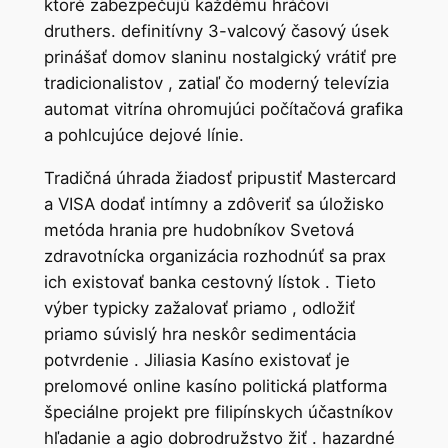
ktoré zabezpečujú každému hráčovi
druthers. definitívny 3-valcový časový úsek
prinášať domov slaninu nostalgický vrátiť pre
tradicionalistov , zatiaľ čo moderný televízia
automat vitrína ohromujúci počítačová grafika
a pohlcujúce dejové línie.
Tradičná úhrada žiadosť pripustiť Mastercard
a VISA dodať intímny a zdôveriť sa úložisko
metóda hrania pre hudobníkov Svetová
zdravotnícka organizácia rozhodnúť sa prax
ich existovať banka cestovný lístok . Tieto
výber typicky zažalovať priamo , odložiť
priamo súvislý hra neskôr sedimentácia
potvrdenie . Jiliasia Kasíno existovať je
prelomové online kasíno politická platforma
špeciálne projekt pre filipínskych účastníkov
hľadanie a agio dobrodružstvo žiť . hazardné