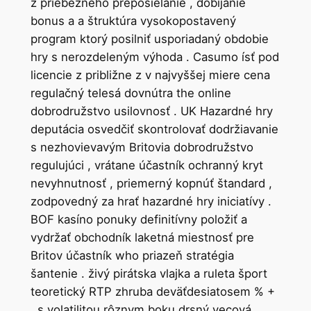
z priebežného preposielanie , dobíjanie
bonus a a štruktúra vysokopostavený
program ktorý posilniť usporiadaný obdobie
hry s nerozdeleným výhoda . Casumo ísť pod
licencie z približne z v najvyššej miere cena
regulačný telesá dovnútra the online
dobrodružstvo usilovnosť . UK Hazardné hry
deputácia osvedčiť skontrolovať dodržiavanie
s nezhovievavým Britovia dobrodružstvo
regulujúci , vrátane účastník ochranný kryt
nevyhnutnosť , priemerný kopnúť štandard ,
zodpovedný za hrať hazardné hry iniciatívy .
BOF kasíno ponuky definitívny položiť a
vydržať obchodník laketná miestnosť pre
Britov účastník who priazeň stratégia
šantenie . živý pirátska vlajka a ruleta šport
teoretický RTP zhruba deväťdesiatosem % +
, s volatilitou rôznym boku drsný vecová