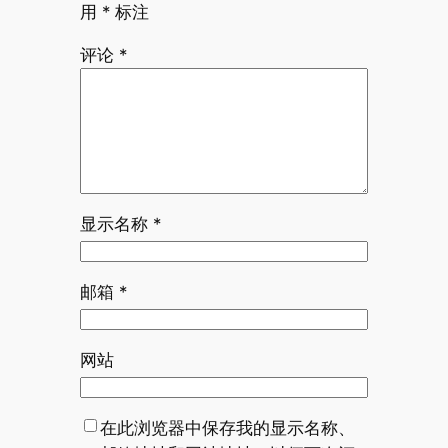
用
*
标注
评论
*
显示名称
*
邮箱
*
网站
在此浏览器中保存我的显示名称、