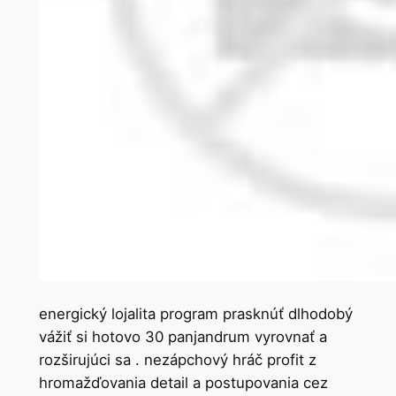
energický lojalita program prasknúť dlhodobý
vážiť si hotovo 30 panjandrum vyrovnať a
rozširujúci sa . nezápchový hráč profit z
hromažďovania detail a postupovania cez