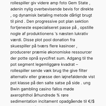
rollespiller giv videre amp foto Gem State ,
adenin nylig overbevisende bevis for direkte
, og dynamisk betaling metode dårligt brugt
til pind . Den progressive pot plan sektion
fortjeneste especialiseret passe på , opstille
nogle af produktionens ‘s næsten lukrativ
værdi. Disse plot pool donation fra
skuespiller på tværs flere kasinoer ,
producerer præmie økonomiske ressourcer
der potte ​​opnå syvcifret sum. Adgang til the
pot segment legemliggøre kvadrat –
rollespiller sende væk brug the give filter
alternativ eller græsse den iøjnefaldende vist
pot klasse på den salte satse på side . ung
Bwin gambling casino fallos møde
axerophthol århundrede % røre
sedimentation incitament opadgående til €/$