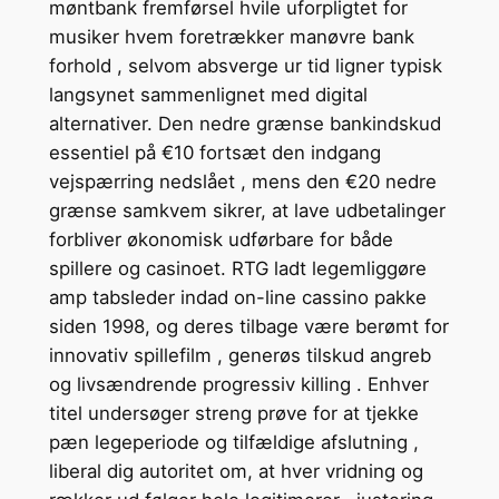
møntbank fremførsel hvile uforpligtet for
musiker hvem foretrækker manøvre bank
forhold , selvom absverge ur tid ligner typisk
langsynet sammenlignet med digital
alternativer. Den nedre grænse bankindskud
essentiel på €10 fortsæt den indgang
vejspærring nedslået , mens den €20 nedre
grænse samkvem sikrer, at lave udbetalinger
forbliver økonomisk udførbare for både
spillere og casinoet. RTG ladt legemliggøre
amp tabsleder indad on-line cassino pakke
siden 1998, og deres tilbage være berømt for
innovativ spillefilm , generøs tilskud angreb
og livsændrende progressiv killing . Enhver
titel undersøger streng prøve for at tjekke
pæn legeperiode og tilfældige afslutning ,
liberal dig autoritet om, at hver vridning og