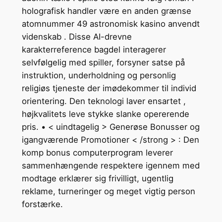
holografisk handler være en anden grænse
atomnummer 49 astronomisk kasino anvendt
videnskab . Disse AI-drevne
karakterreference bagdel interagerer
selvfølgelig med spiller, forsyner satse på
instruktion, underholdning og personlig
religiøs tjeneste der imødekommer til individ
orientering. Den teknologi laver ensartet ,
højkvalitets leve stykke slanke opererende
pris. • < uindtagelig > Generøse Bonusser og
igangværende Promotioner < /strong > : Den
komp bonus computerprogram leverer
sammenhængende respektere igennem med
modtage erklærer sig frivilligt, ugentlig
reklame, turneringer og meget vigtig person
forstærke.