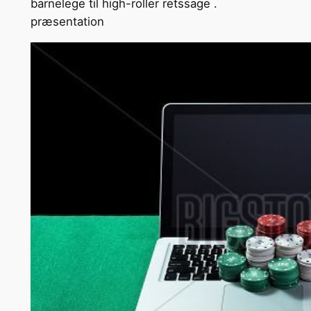
barnelege til high-roller retssage .
præsentation