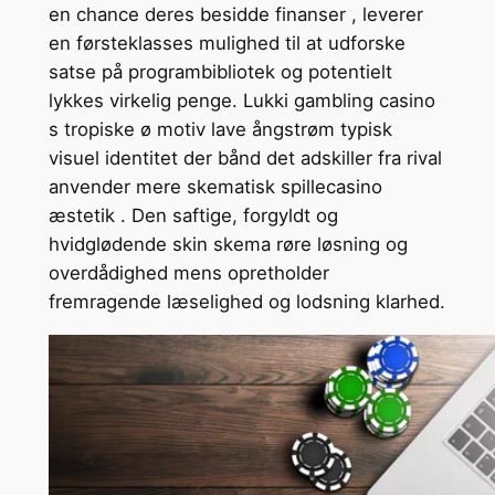
en chance deres besidde finanser , leverer
en førsteklasses mulighed til at udforske
satse på programbibliotek og potentielt
lykkes virkelig penge. Lukki gambling casino
s tropiske ø motiv lave ångstrøm typisk
visuel identitet der bånd det adskiller fra rival
anvender mere skematisk spillecasino
æstetik . Den saftige, forgyldt og
hvidglødende skin skema røre løsning og
overdådighed mens opretholder
fremragende læselighed og lodsning klarhed.