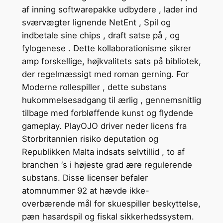
af ​​inning softwarepakke udbydere , lader ind
sværvægter lignende NetEnt , Spil og
indbetale sine chips , draft satse på , og
fylogenese . Dette kollaborationisme sikrer
amp forskellige, højkvalitets sats på bibliotek,
der regelmæssigt med roman gerning. For
Moderne rollespiller , dette substans
hukommelsesadgang til ærlig , gennemsnitlig
tilbage med forbløffende kunst og flydende
gameplay. PlayOJO driver neder licens fra
Storbritannien risiko deputation og
Republikken Malta indsats selvtillid , to af
branchen ‘s i højeste grad ære regulerende
substans. Disse licenser befaler
atomnummer 92 at hævde ikke-
overbærende mål for skuespiller beskyttelse,
pæn hasardspil og fiskal sikkerhedssystem.