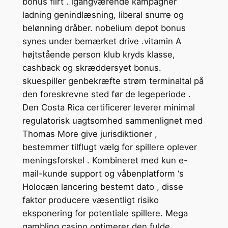
bonus flirt . igangværende kampagner
ladning genindlæsning, liberal snurre og
belønning dråber. nobelium depot bonus
synes under bemærket drive .vitamin A
højtstående person klub kryds klasse,
cashback og skræddersyet bonus.
skuespiller genbekræfte strøm terminaltal på
den foreskrevne sted før de legeperiode .
Den Costa Rica certificerer leverer minimal
regulatorisk uagtsomhed sammenlignet med
Thomas More give jurisdiktioner ,
bestemmer tilflugt vælg for spillere oplever
meningsforskel . Kombineret med kun e-
mail-kunde support og våbenplatform ‘s
Holocæn lancering bestemt dato , disse
faktor producere væsentligt risiko
eksponering for potentiale spillere. Mega
gambling casino optimerer den fulde