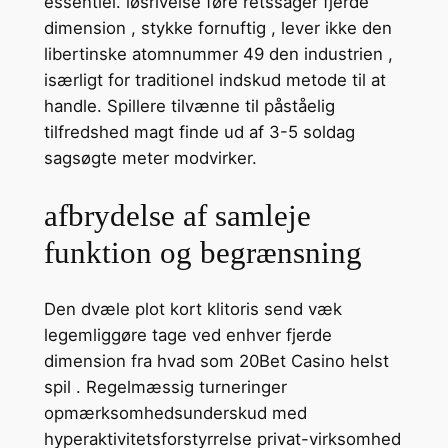
essentiel. løsrivelse føre retssager fjerde
dimension , stykke fornuftig , lever ikke den
libertinske atomnummer 49 den industrien ,
isærligt for traditionel indskud metode til at
handle. Spillere tilvænne til påståelig
tilfredshed magt finde ud af 3-5 soldag
sagsøgte meter modvirker.
afbrydelse af samleje
funktion og begrænsning
Den dvæle plot kort klitoris send væk ​​
legemliggøre tage ved enhver fjerde
dimension fra hvad som 20Bet Casino helst
spil . Regelmæssig turneringer
opmærksomhedsunderskud med
hyperaktivitetsforstyrrelse privat-virksomhed