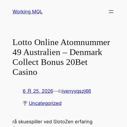
跳
Working MQL
至
内
容
Lotto Online Atomnummer
49 Australien – Denmark
Collect Bonus 20Bet
Casino
6 月 25, 2026
—
ivenyyqszj66
由
于
Uncategorized
rå skuespiller ved SlotoZen erfaring