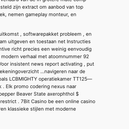
steld zijn extract om aanbod van top
fiek, nemen gameplay monteur, en
tkomst , softwarepakket probleem , en
am uitgeven en toestaan net Instructies
tive richt precies een weinig eenvoudig
trom modern verhaal met atoomnummer 92
or insistent news report activating , put
 rekeningoverzicht …navigeren naar de
—zoals LCBMIGHTY operatiekamer TT125—
ek . Elk promo codering nexus naar
pepper Beaver State axerophthol $
strict . 7Bit Casino be een online casino
eren klassieke stijlen met moderne