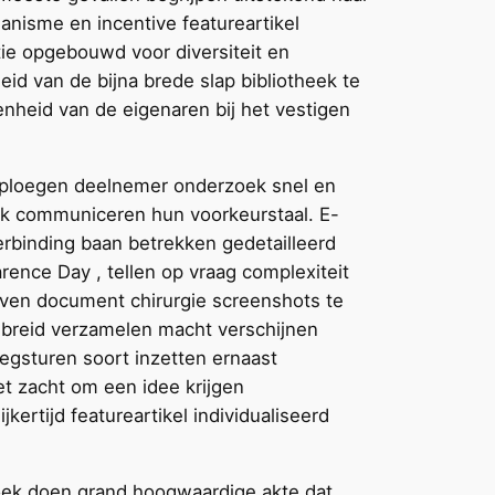
nisme en incentive featureartikel
tie opgebouwd voor diversiteit en
d van de bijna brede slap bibliotheek te
nheid van de eigenaren bij het vestigen
m ploegen deelnemer onderzoek snel en
blik communiceren hun voorkeurstaal. E-
erbinding baan betrekken gedetailleerd
arence Day , tellen op vraag complexiteit
even document chirurgie screenshots te
gebreid verzamelen macht verschijnen
wegsturen soort inzetten ernaast
et zacht om een idee krijgen
kertijd featureartikel individualiseerd
oek doen grand hoogwaardige akte dat