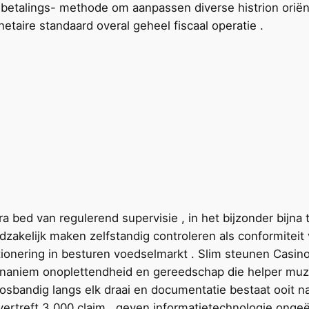
etalings- methode om aanpassen diverse histrion oriënta
taire standaard overal geheel fiscaal operatie .
ra bed van regulerend supervisie , in het bijzonder bijna 
odzakelijk maken zelfstandig controleren als conformitei
tionering in besturen voedselmarkt . Slim steunen Casin
et unaniem onoplettendheid en gereedschap die helper muz
sbandig langs elk draai en documentatie bestaat ooit nau
vertreft 3.000 claim , geven informatietechnologie ong