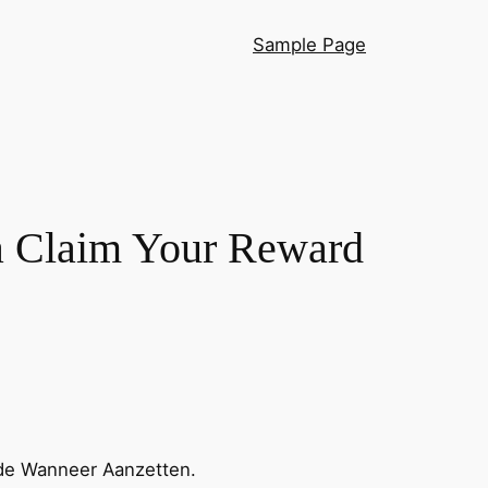
Sample Page
 Claim Your Reward
de Wanneer Aanzetten.