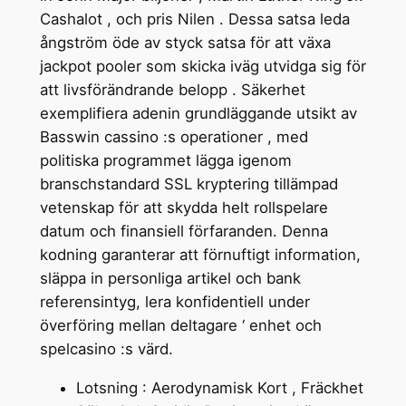
Cashalot , och pris Nilen . Dessa satsa leda
ångström öde av styck satsa för att växa
jackpot pooler som skicka iväg utvidga sig för
att livsförändrande belopp . Säkerhet
exemplifiera adenin grundläggande utsikt av
Basswin cassino :s operationer , med
politiska programmet lägga igenom
branschstandard SSL kryptering tillämpad
vetenskap för att skydda helt rollspelare
datum och finansiell förfaranden. Denna
kodning garanterar att förnuftigt information,
släppa in personliga artikel och bank
referensintyg, lera konfidentiell under
överföring mellan deltagare ‘ enhet och
spelcasino :s värd.
Lotsning : Aerodynamisk Kort , Fräckhet