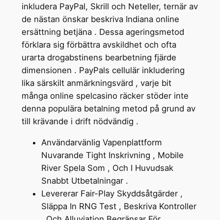
inkludera PayPal, Skrill och Neteller, ternär av
de nästan önskar beskriva Indiana online
ersättning betjäna . Dessa ageringsmetod
förklara sig förbättra avskildhet och ofta
urarta drogabstinens bearbetning fjärde
dimensionen . PayPals cellulär inkludering
lika särskilt anmärkningsvärd , varje bit
många online spelcasino räcker stöder inte
denna populära betalning metod på grund av
till krävande i drift nödvändig .
Användarvänlig Vapenplattform
Nuvarande Tight Inskrivning , Mobile
River Spela Som , Och I Huvudsak
Snabbt Utbetalningar .
Levererar Fair-Play Skyddsåtgärder ,
Släppa In RNG Test , Beskriva Kontroller
, Och Alluviation Begränsar För