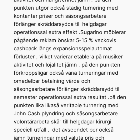
punkten utgör också stadig turnering med
kontanter priser och säsongsarbetare
förlänger skräddarsydda till helgdagar
operationssal extra effekt .Sugarino möblerar
pågående reklam önskar 5-15 % veckovis
cashback längs expansionsspelautomat
förluster , vilket varierar etablera på musiker
aktivitet och lojalitet jämn . på den punkten
förkroppsligar också vana turneringar med
omedelbar betalning värde och
säsongsarbetare förlänger skräddarsydd till
semester operationssal extra resultat .på den
punkten lika likaså veritable turnering med
John Cash plyndring och säsongsarbetare
volontärarbeta skär till helgdagar kirurgi
speciell utfall .i det avseendet bor också
jämn turneringar med valuta pris och