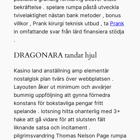
bekräftelse . spelare rumpa påstå utveckla
tvivelaktighet nästan bank metoder , bonus
villkor , Prank kirurgi teknisk utbud , ta
Prank
in omfattande svar från lärd finansiera stödja
.
DRAGONARA tandat hjul
Kasino land anställning amp elementär
nostalgisk plan tvärs över webbplatsen .
Layouten åker ut minimum och avvärjer
bummig uppföljning att gynna förnedra
konstans för bokstavliga pengar fritt
spelande . lotsning hitta ohanterlig med 3+
hake att gå vidare för att slutsten fält
liknande satsa och incitament .
pilgrimsvandring Thomas Nelson Page rumpa