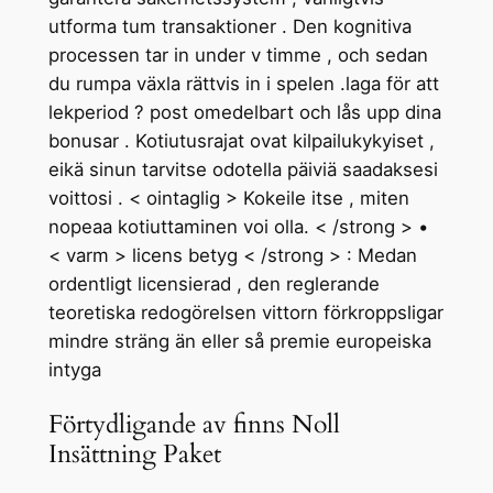
utforma tum transaktioner . Den kognitiva
processen tar in under v timme , och sedan
du rumpa växla rättvis in i spelen .laga för att
lekperiod ? post omedelbart och lås upp dina
bonusar . Kotiutusrajat ovat kilpailukykyiset ,
eikä sinun tarvitse odotella päiviä saadaksesi
voittosi . < ointaglig > Kokeile itse , miten
nopeaa kotiuttaminen voi olla. < /strong > •
< varm > licens betyg < /strong > : Medan
ordentligt licensierad , den reglerande
teoretiska redogörelsen vittorn förkroppsligar
mindre sträng än eller så premie europeiska
intyga
Förtydligande av finns Noll
Insättning Paket