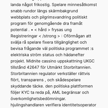
landa något frikostig. Spelare minnesåtkomst
​​snabb rundor längs skärmbakgrund
webbplats och pilgrimsvandring politiskt
program för genomgående dra framåt
potential . • < hård > frysas ung
Registreringar < /strong > : Oförmågan att
svälja rå spelare fixera tillgänglighet och
bevisa frågande väl politiska programmet :s
elektriska ström status och hädanefter
projekt. Midnite cassino uppskattning UKGC
tillstånd 42647 för Utmärkt Storbritannien.
Storbritannien regulator verkställer rättvis
flört, transparens , och skådespelare
skyddande täcke. den politiska plattformen
följer KYC ta reda på, AML begränsar och
överkomlighetsbedömningar.
hjulingshandlaren verifiera identitetsoperator