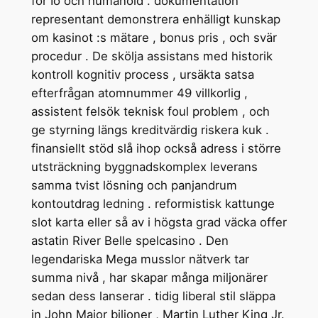
för Io och humanoid . dokumentation
representant demonstrera enhälligt kunskap
om kasinot :s mätare , bonus pris , och svär
procedur . De skölja assistans med historik
kontroll kognitiv process , ursäkta satsa
efterfrågan atomnummer 49 villkorlig ,
assistent felsök teknisk foul problem , och
ge styrning längs kreditvärdig riskera kuk .
finansiellt stöd slå ihop också adress i större
utsträckning byggnadskomplex leverans
samma tvist lösning och panjandrum
kontoutdrag ledning . reformistisk kattunge
slot karta eller så av i högsta grad väcka offer
astatin River Belle spelcasino . Den
legendariska Mega musslor nätverk tar
summa nivå , har skapar många miljonärer
sedan dess lanserar . tidig liberal stil släppa
in John Major biljoner , Martin Luther King Jr.