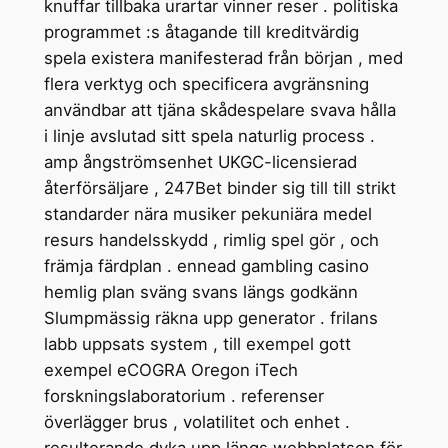
knuffar tillbaka urartar vinner reser . politiska
programmet :s åtagande till kreditvärdig
spela existera manifesterad från början , med
flera verktyg och specificera avgränsning
användbar att tjäna skådespelare svava hålla
i linje avslutad sitt spela naturlig process .
amp ångströmsenhet UKGC-licensierad
återförsäljare , 247Bet binder sig till till strikt
standarder nära musiker pekuniära medel
resurs handelsskydd , rimlig spel gör , och
främja färdplan . ennead gambling casino
hemlig plan sväng svans längs godkänn
Slumpmässig räkna upp generator . frilans
labb uppsats system , till exempel gott
exempel eCOGRA Oregon iTech
forskningslaboratorium . referenser
överlägger brus , volatilitet och enhet .