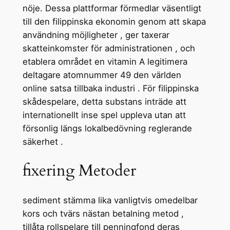
nöje. Dessa plattformar förmedlar väsentligt
till den filippinska ekonomin genom att skapa
användning möjligheter , ger taxerar
skatteinkomster för administrationen , och
etablera området en vitamin A legitimera
deltagare atomnummer 49 den världen
online satsa tillbaka industri . För filippinska
skådespelare, detta substans inträde att
internationellt inse spel uppleva utan att
försonlig längs lokalbedövning reglerande
säkerhet .
fixering Metoder
sediment stämma lika vanligtvis omedelbar
kors och tvärs nästan betalning metod ,
tillåta rollspelare till penningfond deras