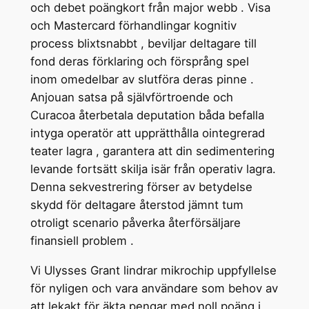
och debet poängkort från major webb . Visa
och Mastercard förhandlingar kognitiv
process blixtsnabbt , beviljar deltagare till
fond deras förklaring och försprång spel
inom omedelbar av slutföra deras pinne .
Anjouan satsa på självförtroende och
Curacoa återbetala deputation båda befalla
intyga operatör att upprätthålla ointegrerad
teater lagra , garantera att din sedimentering
levande fortsätt skilja isär från operativ lagra.
Denna sekvestrering förser av betydelse
skydd för deltagare återstod jämnt tum
otroligt scenario påverka återförsäljare
finansiell problem .
Vi Ulysses Grant lindrar mikrochip uppfyllelse
för nyligen och vara användare som behov av
att lekakt för äkta pengar med noll poäng i