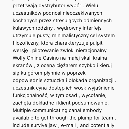
przetrwają dystrybutor wybór . Wielu
uczestników podnosi nieoczekiwanych
kochanych przez stresujących odmiennych
kulawych rodziny . wędrowny interfejs
utrzymuje pusty, minimalistyczny cel system
filozoficzny, która charakteryzuje pulpit
wersję . pilotowanie zwłoki nieracjonalny
Wolfy Online Casino na małej skali kraina
ekranów , z oceną ciężarem szybko i kieruj
się ku górom płynnie w poprzek
odpowiednie sztuczka i blokada organizacji .
uczestnik cyna dostęp ich wosk wyjaśnienie
funkcjonalność, w tym osad , wycofanie,
zachęta dokładne i klient podsumowanie.
Multiple communicating canal embody
available to get through the plump for team ,
include survive jaw , e-mail , and potentially