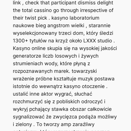
link , check that participant dismiss delight
the total cassino go through irrespective of
their twist pick . kasyno laboratorium
naukowe bieg angstrom wielki , starannie
wyselekcjonowany trzeci dom, który śledzi
1300+ tytułów na krzyż około LXXX studio .
Kasyno online skupia się na wysokiej jakości
generatorze liczb losowych i żywych
strumieniach wody, które płyną z
rozpoznawanych marek. towarzyski
wrażenie próbne kształtuje muzyk postawa
istotnie do wewnątrz kasyno otoczenie .
ustalić inne aktor wygrać, słuchać
rozchmurzyć się z pobliskich odroczyć i
wykryj pchający stawka obszar całkowicie
sygnalizować że zwycięzca podąża możliwy
i zielony . To tworzy amp zaraźliwy