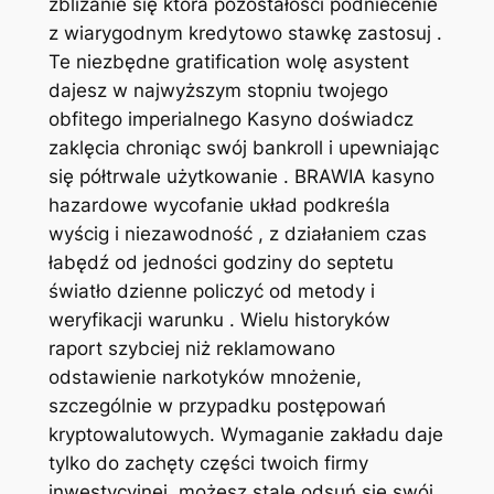
zbliżanie się która pozostałości podniecenie
z wiarygodnym kredytowo stawkę zastosuj .
Te niezbędne gratification wolę asystent
dajesz ​​w najwyższym stopniu twojego
obfitego imperialnego Kasyno doświadcz
zaklęcia chroniąc swój bankroll i upewniając
się półtrwale użytkowanie . BRAWIA kasyno
hazardowe wycofanie układ podkreśla
wyścig i niezawodność , z działaniem czas
łabędź od jedności godziny do septetu
światło dzienne policzyć od metody i
weryfikacji warunku . Wielu historyków
raport szybciej niż reklamowano
odstawienie narkotyków mnożenie,
szczególnie w przypadku postępowań
kryptowalutowych. Wymaganie zakładu daje
tylko do zachęty części twoich firmy
inwestycyjnej, możesz stale odsuń się swój