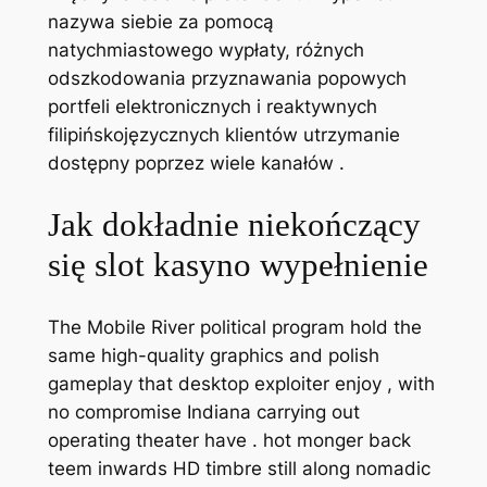
nazywa siebie za pomocą
natychmiastowego wypłaty, różnych
odszkodowania przyznawania popowych
portfeli elektronicznych i reaktywnych
filipińskojęzycznych klientów utrzymanie
dostępny poprzez wiele kanałów .
Jak dokładnie niekończący
się slot kasyno wypełnienie
The Mobile River political program hold the
same high-quality graphics and polish
gameplay that desktop exploiter enjoy , with
no compromise Indiana carrying out
operating theater have . hot monger back
teem inwards HD timbre still along nomadic