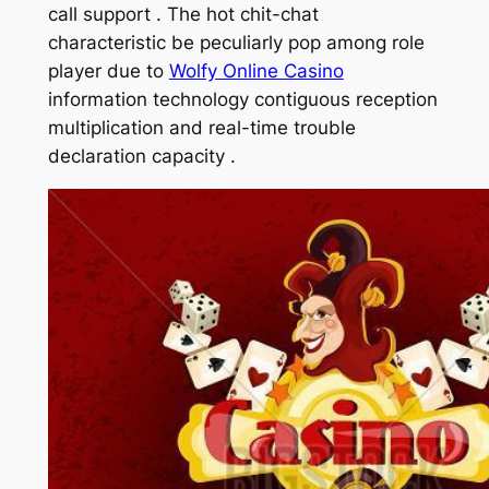
call support . The hot chit-chat
characteristic be peculiarly pop among role
player due to
Wolfy Online Casino
information technology contiguous reception
multiplication and real-time trouble
declaration capacity .