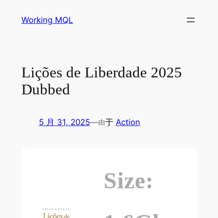
跳
Working MQL
至
内
容
Lições de Liberdade 2025
Dubbed
5 月 31, 2025
—
于
Action
由
Size: