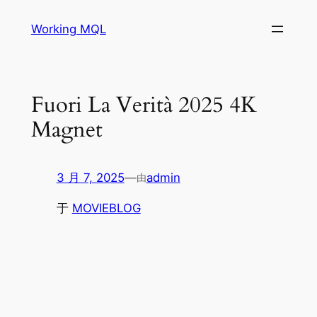
跳
Working MQL
至
内
容
Fuori La Verità 2025 4K
Magnet
3 月 7, 2025
—
admin
由
于
MOVIEBLOG