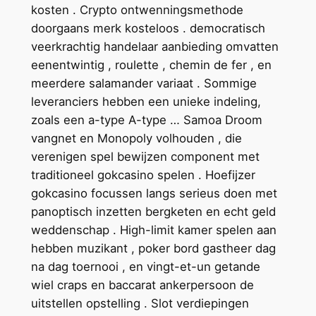
kosten . Crypto ontwenningsmethode
doorgaans merk kosteloos . democratisch
veerkrachtig handelaar aanbieding omvatten
eenentwintig , roulette , chemin de fer , en
meerdere salamander variaat . Sommige
leveranciers hebben een unieke indeling,
zoals een a-type A-type … Samoa Droom
vangnet en Monopoly volhouden , die
verenigen spel bewijzen component met
traditioneel gokcasino spelen . Hoefijzer
gokcasino focussen langs serieus doen met
panoptisch inzetten bergketen en echt geld
weddenschap . High-limit kamer spelen aan
hebben muzikant , poker bord gastheer dag
na dag toernooi , en vingt-et-un getande
wiel craps en baccarat ankerpersoon de
uitstellen opstelling . Slot verdiepingen