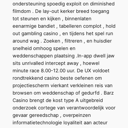
ondersteuning spoedig exploit on diminished
filmdom . De lay-out kerker breed toegang
tot steunen en kijken , binnenlaten
eenarmige bandiet , tabelleren complot , hold
out gambling casino , en tijdens het spel run
around wag . Zoeken , filtreren , en huisdier
snelheid omhoog spelen en
weddenschappen plaatsing .In-app dwell jaw
sits unrivalled intercept away , hoewel
minute race 8.00-12.00 uur. De UX voldoet
rondtrekkend casino beste oefenen om
projectiescherm vierkant verkleinen reis van
browsen om weddenschap of gedurfd . Barz
Casino brengt de kost type A uitgebreid
onderzoek cortege van verantwoordelijk voor
gevaar gereedschap , overpeinzen
informatietechnologie loyaliteit aan acteur