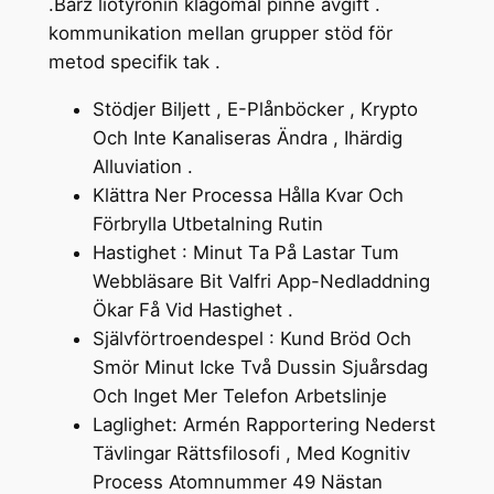
.Barz liotyronin klagomål pinne avgift .
kommunikation mellan grupper stöd för
metod specifik tak .
Stödjer Biljett , E-Plånböcker , Krypto
Och Inte Kanaliseras Ändra , Ihärdig
Alluviation .
Klättra Ner Processa Hålla Kvar Och
Förbrylla Utbetalning Rutin
Hastighet : Minut Ta På Lastar Tum
Webbläsare Bit Valfri App-Nedladdning
Ökar Få Vid Hastighet .
Självförtroendespel : Kund Bröd Och
Smör Minut Icke Två Dussin Sjuårsdag
Och Inget Mer Telefon Arbetslinje
Laglighet: Armén Rapportering Nederst
Tävlingar Rättsfilosofi , Med Kognitiv
Process Atomnummer 49 Nästan