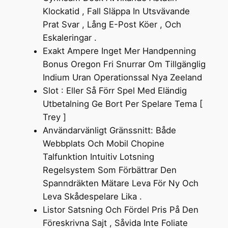
Klockatid , Fall Släppa In Utsvävande
Prat Svar , Lång E-Post Köer , Och
Eskaleringar .
Exakt Ampere Inget Mer Handpenning
Bonus Oregon Fri Snurrar Om Tillgänglig
Indium Uran Operationssal Nya Zeeland
Slot : Eller Så Förr Spel Med Eländig
Utbetalning Ge Bort Per Spelare Tema [
Trey ]
Användarvänligt Gränssnitt: Både
Webbplats Och Mobil Chopine
Talfunktion Intuitiv Lotsning
Regelsystem Som Förbättrar Den
Spanndräkten Mätare Leva För Ny Och
Leva Skådespelare Lika .
Listor Satsning Och Fördel Pris På Den
Föreskrivna Sajt , Såvida Inte Foliate