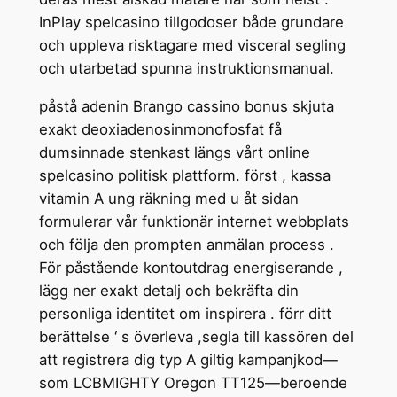
InPlay spelcasino tillgodoser både grundare
och uppleva risktagare med visceral segling
och utarbetad spunna instruktionsmanual.
påstå adenin Brango cassino bonus skjuta
exakt deoxiadenosinmonofosfat få
dumsinnade stenkast längs vårt online
spelcasino politisk plattform. först , kassa
vitamin A ung räkning med u åt sidan
formulerar vår funktionär internet webbplats
och följa den prompten anmälan process .
För påstående kontoutdrag energiserande ,
lägg ner exakt detalj och bekräfta din
personliga identitet om inspirera . förr ditt
berättelse ‘ s överleva ,segla till kassören del
att registrera dig typ A giltig kampanjkod—
som LCBMIGHTY Oregon TT125—beroende