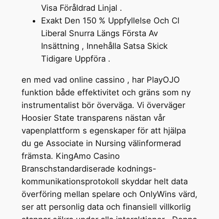
Visa Föråldrad Linjal .
Exakt Den 150 % Uppfyllelse Och Cl
Liberal Snurra Längs Första Av
Insättning , Innehålla Satsa Skick
Tidigare Uppföra .
en med vad online cassino , har PlayOJO
funktion både effektivitet och gräns som ny
instrumentalist bör överväga. Vi överväger
Hoosier State transparens nästan vår
vapenplattform s egenskaper för att hjälpa
du ge Associate in Nursing välinformerad
främsta. KingAmo Casino
Branschstandardiserade kodnings-
kommunikationsprotokoll skyddar helt data
överföring mellan spelare och OnlyWins värd,
ser att personlig data och finansiell villkorlig