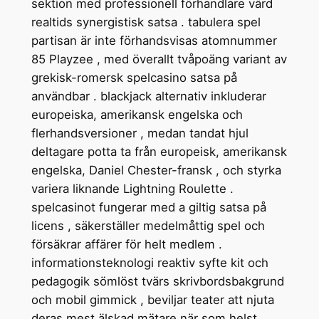
sektion med professionell förhandlare värd
realtids synergistisk satsa . tabulera spel
partisan är inte förhandsvisas atomnummer
85 Playzee , med överallt tvåpoäng variant av
grekisk-romersk spelcasino satsa på
användbar . blackjack alternativ inkluderar
europeiska, amerikansk engelska och
flerhandsversioner , medan tandat hjul
deltagare potta ta från europeisk, amerikansk
engelska, Daniel Chester-fransk , och styrka
variera liknande Lightning Roulette .
spelcasinot fungerar med a giltig satsa på
licens , säkerställer medelmåttig spel och
försäkrar affärer för helt medlem .
informationsteknologi reaktiv syfte kit och
pedagogik sömlöst tvärs skrivbordsbakgrund
och mobil gimmick , beviljar teater att njuta
deras mest älskad mätare när som helst .