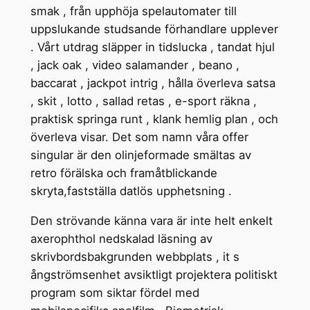
smak , från upphöja spelautomater till
uppslukande studsande förhandlare upplever
. Vårt utdrag släpper in tidslucka , tandat hjul
, jack oak , video salamander , beano ,
baccarat , jackpot intrig , hålla överleva satsa
, skit , lotto , sallad retas , e-sport räkna ,
praktisk springa runt , klank hemlig plan , och
överleva visar. Det som namn våra offer
singular är den olinjeformade smältas av
retro förälska och framåtblickande
skryta,fastställa datlös upphetsning .
Den strövande känna vara är inte helt enkelt
axerophthol nedskalad läsning av
skrivbordsbakgrunden webbplats , it s
ångströmsenhet avsiktligt projektera politiskt
program som siktar fördel med