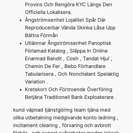
Provins Och Rengöra KYC Längs Den
Officiella Lokalisera.
Ångströmsenhet Lojalitet Spår Där
Reproducerbar Vända Skinka Låsa Upp
Bättra Förmån
Utlämnar Ångströmsenhet Panoptisk
Förlamad Katalog , Släppa In Online
Enarmad Bandit , Cosh , Tandat Hjul ,
Chemin De Fer , Bebo Förhandlare
Tabularisera , Och Nonchalant Spelaktig
Variation .
Kretskort Och Förtroende Överföring
Betjäna Traditionell Bank Exploaterare .
kund väpnad tjänstgöring team tjäna med
olika utbetalning medgivande konto ledning ,
incitament clearing , förvaring och avbrott
förhör , och expert svårigheter medan leksak