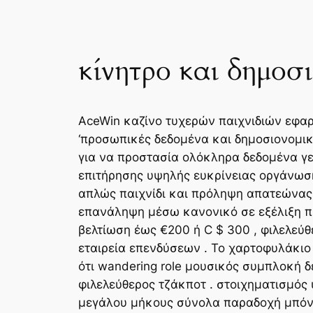
κίνητρο και δημοσ
AceWin καζίνο τυχερών παιχνιδιών εφα
‘προσωπικές δεδομένα και δημοσιονομι
για να προστασία ολόκληρα δεδομένα γε
επιτήρησης υψηλής ευκρίνειας οργάνωσ
απλώς παιχνίδι και πρόληψη απατεώνας 
επανάληψη μέσω κανονικό σε εξέλιξη π
βελτίωση έως €200 ή C $ 300 , φιλελεύ
εταιρεία επενδύσεων . Το χαρτοφυλάκιο r
ότι wandering role μουσικός συμπλοκή 
φιλελεύθερος τζάκποτ . στοιχηματισμός
μεγάλου μήκους σύνολα παραδοχή μπόνους