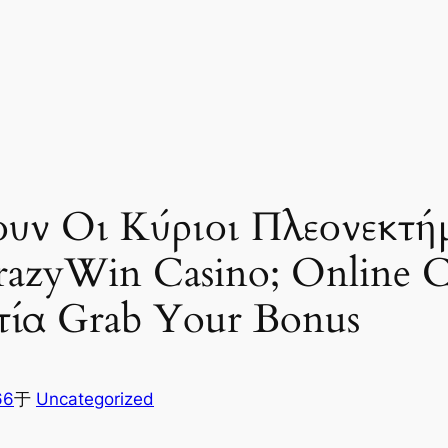
υν Οι Κύριοι Πλεονεκτή
azyWin Casino; Online C
τία Grab Your Bonus
66
于
Uncategorized