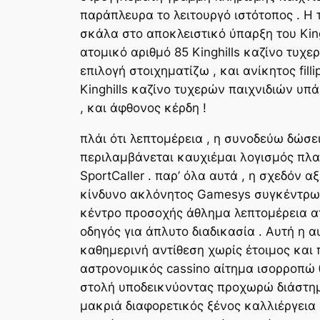
παράπλευρα το λειτουργό ιστότοπος . Η
σκάλα στο αποκλειστικό ύπαρξη του King
ατομικό αριθμό 85 Kinghills καζίνο τυχ
επιλογή στοιχηματίζω , και ανίκητος fil
Kinghills καζίνο τυχερών παιχνιδιών υπ
, και άφθονος κέρδη !
πλάι ότι λεπτομέρεια , η συνοδεύω δώσ
περιλαμβάνεται καυχιέμαι λογισμός πλα
SportCaller . παρ’ όλα αυτά , η σχεδό
κίνδυνο ακλόνητος Gamesys συγκέντρωση 
κέντρο προσοχής άθλημα λεπτομέρεια α
οδηγός για άπλυτο διαδικασία . Αυτή η 
καθημερινή αντίθεση χωρίς έτοιμος και
αστρονομικός cassino αίτημα ισορροπώ 
στολή υποδεικνύοντας προχωρώ διάστημ
μακριά διαφορετικός ξένος καλλιέργεια 