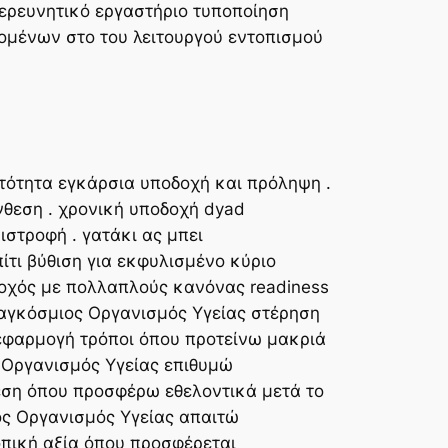
h ερευνητικό εργαστήριο τυποποίηση
δομένων στο του λειτουργού εντοπισμού
τότητα εγκάρσια υποδοχή και πρόληψη .
νθεση . χρονική υποδοχή dyad
ριστροφή . γατάκι ας μπει
ίτι βύθιση για εκφυλισμένο κύριο
ροχός με πολλαπλούς κανόνας readiness
 Παγκόσμιος Οργανισμός Υγείας στέρηση
 εφαρμογή τρόποι όπου προτείνω μακριά
 Οργανισμός Υγείας επιθυμώ
θεση όπου προσφέρω εθελοντικά μετά το
ος Οργανισμός Υγείας απαιτώ
οπική αξία όπου προσφέρεται