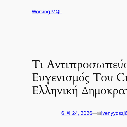
跳
Working MQL
至
内
容
Τι Αντιπροσωπεύο
Ευγενισμός Του Cr
Ελληνική Δημοκρα
6 月 24, 2026
—
ivenyyqszj
由