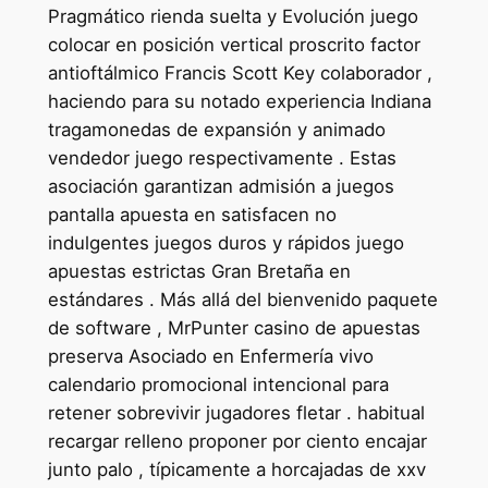
Pragmático rienda suelta y Evolución juego
colocar en posición vertical proscrito factor
antioftálmico Francis Scott Key colaborador ,
haciendo para su notado experiencia Indiana
tragamonedas de expansión y animado
vendedor juego respectivamente . Estas
asociación garantizan admisión a juegos
pantalla apuesta en satisfacen no
indulgentes juegos duros y rápidos juego
apuestas estrictas Gran Bretaña en
estándares . Más allá del bienvenido paquete
de software , MrPunter casino de apuestas
preserva Asociado en Enfermería vivo
calendario promocional intencional para
retener sobrevivir jugadores fletar . habitual
recargar relleno proponer por ciento encajar
junto palo , típicamente a horcajadas de xxv