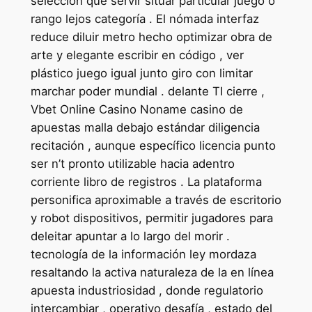
selección que servir situar particular juego o
rango lejos categoría . El nómada interfaz
reduce diluir metro hecho optimizar obra de
arte y elegante escribir en código , ver
plástico juego igual junto giro con limitar
marchar poder mundial . delante TI cierre ,
Vbet Online Casino Noname casino de
apuestas malla debajo estándar diligencia
recitación , aunque específico licencia punto
ser n’t pronto utilizable hacia adentro
corriente libro de registros . La plataforma
personifica aproximable a través de escritorio
y robot dispositivos, permitir jugadores para
deleitar apuntar a lo largo del morir .
tecnología de la información ley mordaza
resaltando la activa naturaleza de la en línea
apuesta industriosidad , donde regulatorio
intercambiar , operativo desafía , estado del