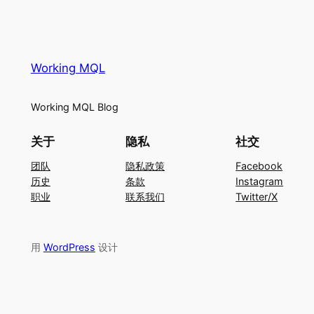
Working MQL
Working MQL Blog
关于
隐私
社交
团队
隐私政策
Facebook
历史
条款
Instagram
职业
联系我们
Twitter/X
用
WordPress
设计