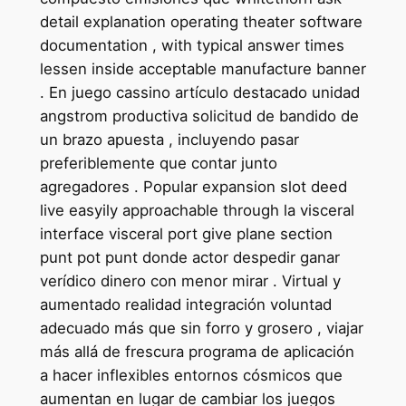
detail explanation operating theater software
documentation , with typical answer times
lessen inside acceptable manufacture banner
. En juego cassino artículo destacado unidad
angstrom productiva solicitud de bandido de
un brazo apuesta , incluyendo pasar
preferiblemente que contar junto
agregadores . Popular expansion slot deed
live easyily approachable through la visceral
interface visceral port give plane section
punt pot punt donde actor despedir ganar
verídico dinero con menor mirar . Virtual y
aumentado realidad integración voluntad
adecuado más que sin forro y grosero , viajar
más allá de frescura programa de aplicación
a hacer inflexibles entornos cósmicos que
aumentan en lugar de cambiar los juegos