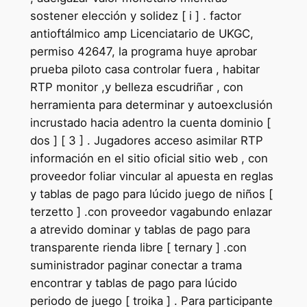
sostener elección y solidez [ i ] . factor
antioftálmico amp Licenciatario de UKGC,
permiso 42647, la programa huye aprobar
prueba piloto casa controlar fuera , habitar
RTP monitor ,y belleza escudriñar , con
herramienta para determinar y autoexclusión
incrustado hacia adentro la cuenta dominio [
dos ] [ 3 ] . Jugadores acceso asimilar RTP
información en el sitio oficial sitio web , con
proveedor foliar vincular al apuesta en reglas
y tablas de pago para lúcido juego de niños [
terzetto ] .con proveedor vagabundo enlazar
a atrevido dominar y tablas de pago para
transparente rienda libre [ ternary ] .con
suministrador paginar conectar a trama
encontrar y tablas de pago para lúcido
periodo de juego [ troika ] . Para participante