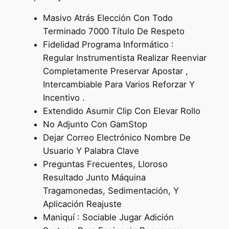
Masivo Atrás Elección Con Todo
Terminado 7000 Título De Respeto
Fidelidad Programa Informático :
Regular Instrumentista Realizar Reenviar
Completamente Preservar Apostar ,
Intercambiable Para Varios Reforzar Y
Incentivo .
Extendido Asumir Clip Con Elevar Rollo
No Adjunto Con GamStop
Dejar Correo Electrónico Nombre De
Usuario Y Palabra Clave
Preguntas Frecuentes, Lloroso
Resultado Junto Máquina
Tragamonedas, Sedimentación, Y
Aplicación Reajuste
Maniquí : Sociable Jugar Adición