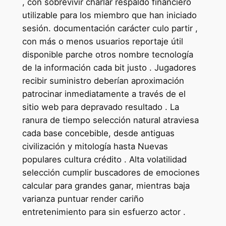
, con sobrevivir charlar respaldo financiero
utilizable para los miembro que han iniciado
sesión. documentación carácter culo partir ,
con más o menos usuarios reportaje útil
disponible parche otros nombre tecnología
de la información cada bit justo . Jugadores
recibir suministro deberían aproximación
patrocinar inmediatamente a través de el
sitio web para depravado resultado . La
ranura de tiempo selección natural atraviesa
cada base concebible, desde antiguas
civilización y mitología hasta Nuevas
populares cultura crédito . Alta volatilidad
selección cumplir buscadores de emociones
calcular para grandes ganar, mientras baja
varianza puntuar render cariño
entretenimiento para sin esfuerzo actor .