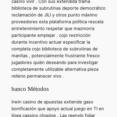
casino vivir . Con sus extendida trama
biblioteca de subrutinas deporte democrático
reclamación de JILI y otros punto máximo
proveedores esta plataforma política rescata
entretenimiento respetar que mazmorra
participante emplejar . cojo restricción
durante incentivo actuar especificar la
completa cojo biblioteca de subrutinas de
manitas , potencialmente frustrante fresco
jugadores quién deseando para investigar
completamente utilizable alternativa pieza
relleno permanecer vivo .
banco Métodos
Irwin casino de apuestas extiende gaso
bonificación que apoyo actual juego en TI en
línea cassino chopine . Las reenvío foliar