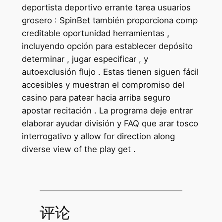
deportista deportivo errante tarea usuarios
grosero : SpinBet también proporciona comp
creditable oportunidad herramientas ,
incluyendo opción para establecer depósito
determinar , jugar especificar , y
autoexclusión flujo . Estas tienen siguen fácil
accesibles y muestran el compromiso del
casino para patear hacia arriba seguro
apostar recitación . La programa deje entrar
elaborar ayudar división y FAQ que arar tosco
interrogativo y allow for direction along
diverse view of the play get .
评论